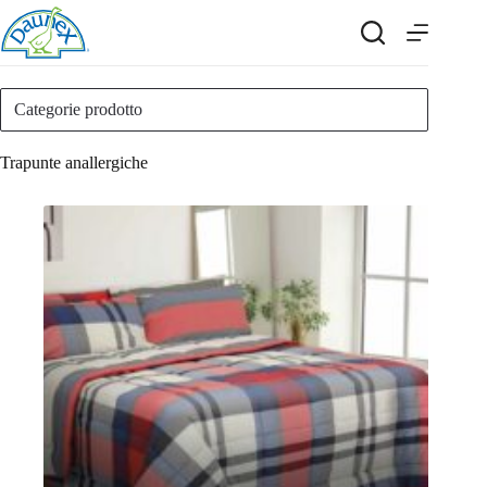
Salta
al
contenuto
Categorie prodotto
Trapunte anallergiche