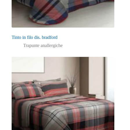
Tinto in filo dis. bradford
Trapunte anallergiche