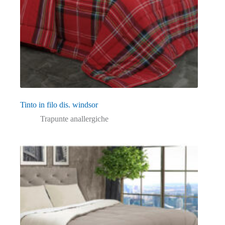
Tinto in filo dis. windsor
Trapunte anallergiche