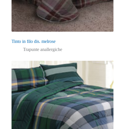
Tinto in filo dis. melrose
Trapunte anallergiche