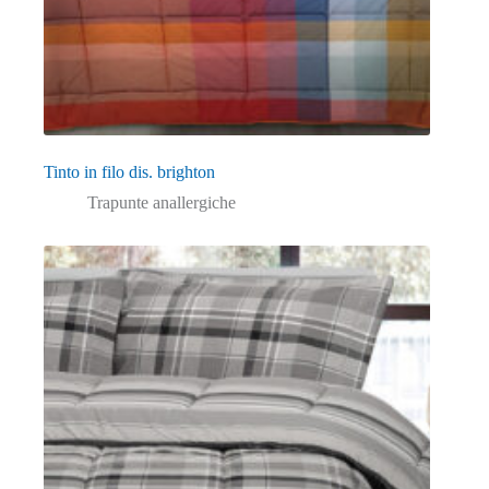
Tinto in filo dis. brighton
Trapunte anallergiche