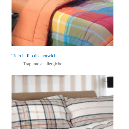
Tinto in filo dis. norwich
Trapunte anallergiche