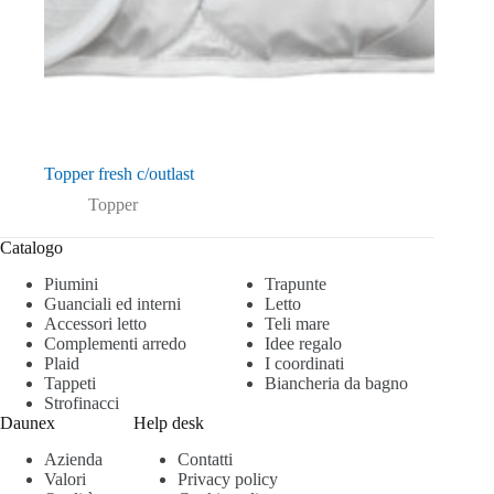
Topper fresh c/outlast
Topper
Catalogo
Piumini
Trapunte
Guanciali ed interni
Letto
Accessori letto
Teli mare
Complementi arredo
Idee regalo
Plaid
I coordinati
Tappeti
Biancheria da bagno
Strofinacci
Daunex
Help desk
Azienda
Contatti
Valori
Privacy policy