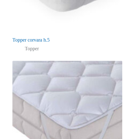
Topper corvara h.5
Topper