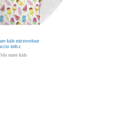
are kids microvelour
uccio imb.c
Telo mare kids