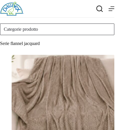
Salta
al
contenuto
Categorie prodotto
Serie flannel jacquard