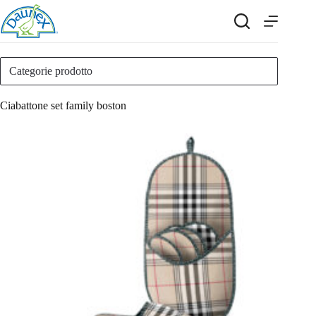
Salta
al
contenuto
Categorie prodotto
Ciabattone set family boston