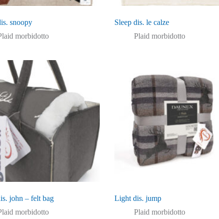
dis. snoopy
Sleep dis. le calze
Plaid morbidotto
Plaid morbidotto
is. john – felt bag
Light dis. jump
Plaid morbidotto
Plaid morbidotto