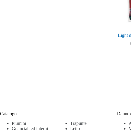
Light d
Catalogo
Daune
Piumini
Trapunte
A
Guanciali ed interni
Letto
V