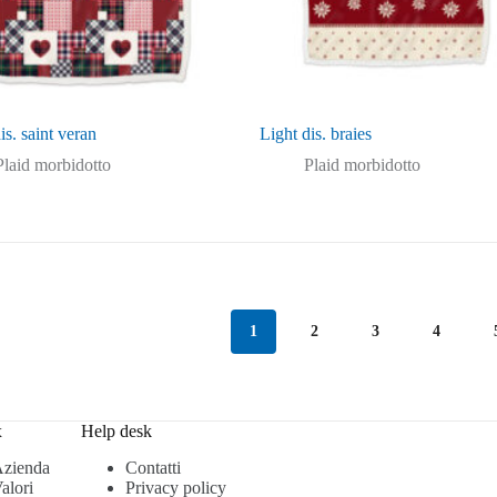
is. saint veran
Light dis. braies
Plaid morbidotto
Plaid morbidotto
1
2
3
4
x
Help desk
zienda
Contatti
alori
Privacy policy