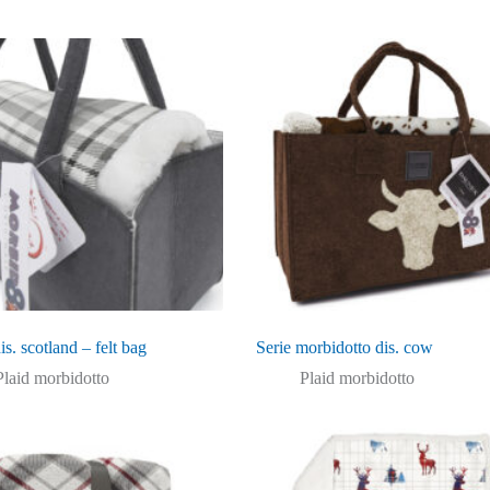
is. scotland – felt bag
Serie morbidotto dis. cow
Plaid morbidotto
Plaid morbidotto