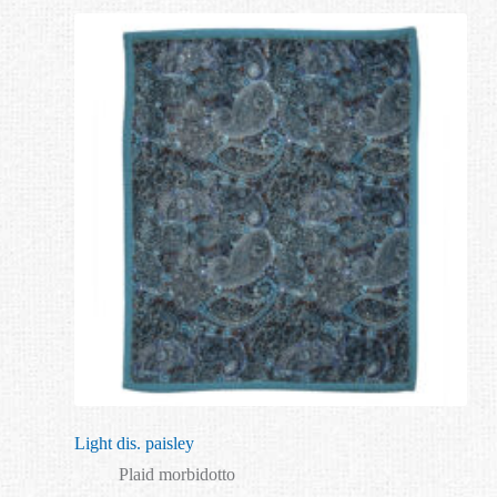
Light dis. paisley
Plaid morbidotto