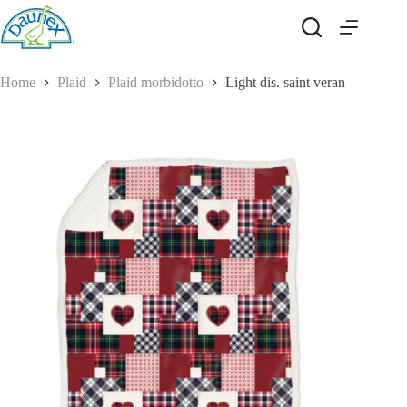
Salta
al
contenuto
Home
Plaid
Plaid morbidotto
Light dis. saint veran