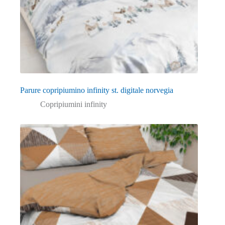
Parure copripiumino infinity st. digitale norvegia
Copripiumini infinity