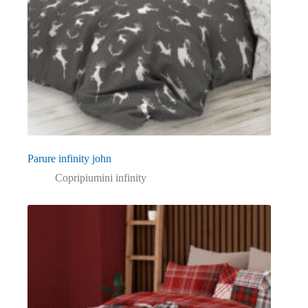
Parure infinity john
Copripiumini infinity