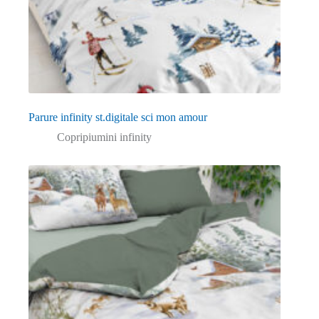
Parure infinity st.digitale sci mon amour
Copripiumini infinity