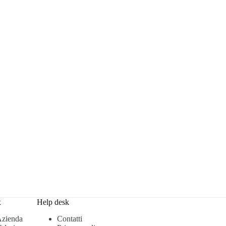
x
Help desk
zienda
Contatti