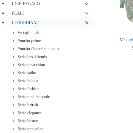
IDEE REGALO
PLAID
I COORDINATI
Vestaglia prime
Vestagl
Poncho prime
Poncho flannel stampato
Serie best friends
Serie orsacchiotti
Serie spike
Serie hobbit
Serie fashion
Serie pied de poule
Serie british
Serie elegance
Serie boston
Serie one color