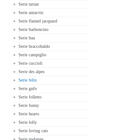
Serie tartan
Serie antarctic
Serie flannel jacquard
Serie barboncino
Serie bau
Serie braccobaldo
Serie campiglio
Serie cuccioli
Serie des alpes
Serie felix
Serie gufo
Serie folletto
Serie funny
Serie hearts
Serie lolly
Serie loving cats
Serie melange