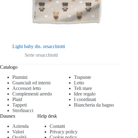
Light baby dis. orsacchiotti
Serie orsacchiotti
Catalogo
Piumini
Trapunte
Guanciali ed interni
Letto
Accessori letto
Teli mare
Complementi arredo
Idee regalo
Plaid
I coordinati
Tappeti
Biancheria da bagno
Strofinacci
Daunex
Help desk
Azienda
Contatti
Valori
Privacy policy
Qualità
Cookie policy