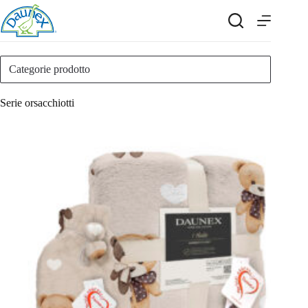
Salta
al
contenuto
Categorie prodotto
Serie orsacchiotti