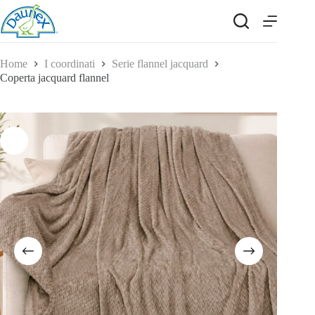
Salta
al
contenuto
Home
I coordinati
Serie flannel jacquard
Coperta jacquard flannel