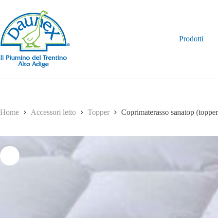
Salta
al
contenuto
Prodotti
Home
Accessori letto
Topper
Coprimaterasso sanatop (topper