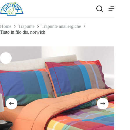
Salta
al
contenuto
Home
Trapunte
Trapunte anallergiche
Tinto in filo dis. norwich