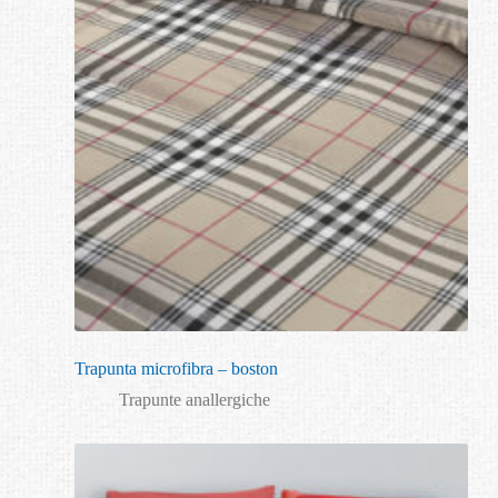
Trapunta microfibra – boston
Trapunte anallergiche