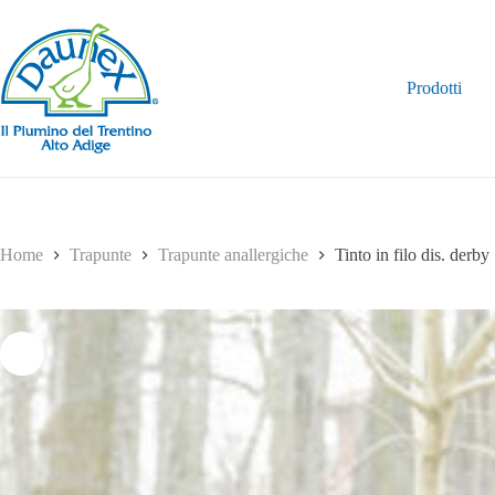
Salta
al
contenuto
Prodotti
Home
Trapunte
Trapunte anallergiche
Tinto in filo dis. derby