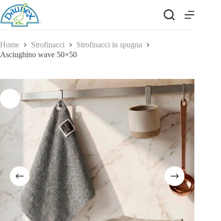
Salta
al
contenuto
Home
Strofinacci
Strofinacci in spugna
Asciughino wave 50×50