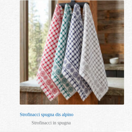
Strofinacci spugna dis alpino
Strofinacci in spugna