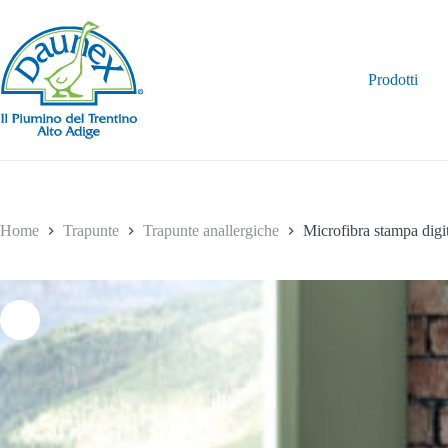
Salta
al
contenuto
Prodotti
Home
Trapunte
Trapunte anallergiche
Microfibra stampa digit