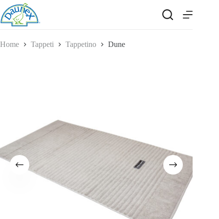
Salta
al
contenuto
Home
Tappeti
Tappetino
Dune