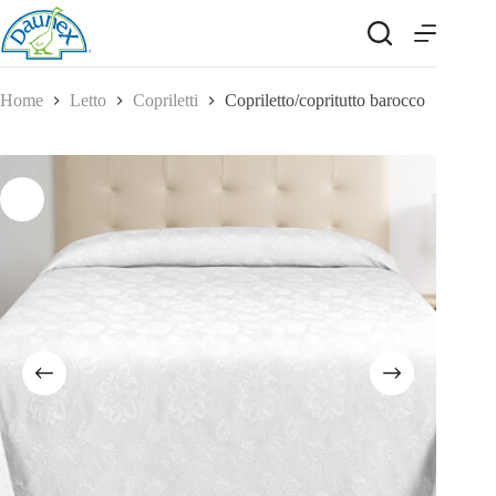
Salta
al
contenuto
Home
Letto
Copriletti
Copriletto/copritutto barocco