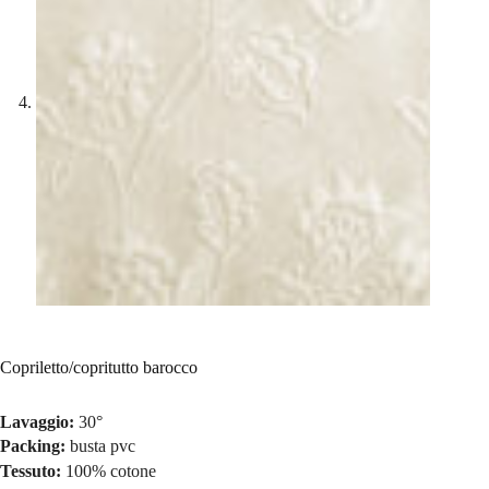
Copriletto/copritutto barocco
Lavaggio:
30°
Packing:
busta pvc
Tessuto:
100% cotone