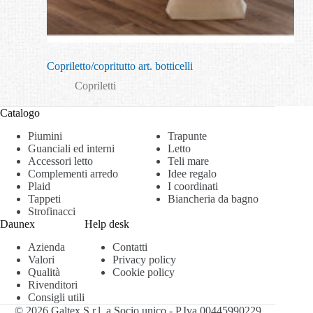
Copriletto/copritutto art. botticelli
Copriletti
Catalogo
Piumini
Trapunte
Guanciali ed interni
Letto
Accessori letto
Teli mare
Complementi arredo
Idee regalo
Plaid
I coordinati
Tappeti
Biancheria da bagno
Strofinacci
Daunex
Help desk
Azienda
Contatti
Valori
Privacy policy
Qualità
Cookie policy
Rivenditori
Consigli utili
© 2026 Galtex S.r.l. a Socio unico - P.Iva 00445990229