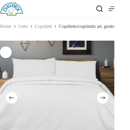
Salta
al
contenuto
Home
Letto
Copriletti
Copriletto/copritutto art. giotto