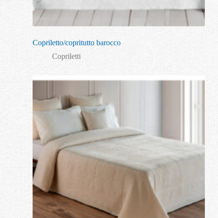
Copriletto/copritutto barocco
Copriletti