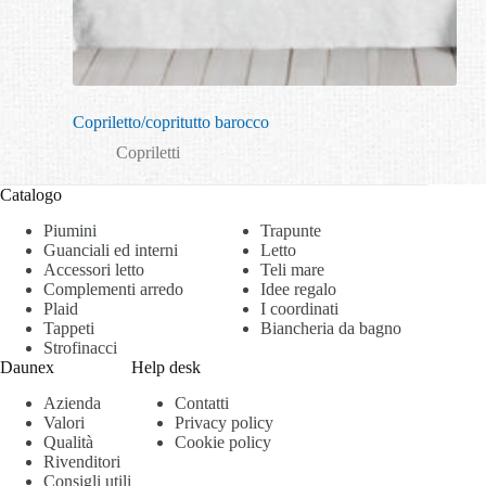
Copriletto/copritutto barocco
Copriletti
Catalogo
Piumini
Trapunte
Guanciali ed interni
Letto
Accessori letto
Teli mare
Complementi arredo
Idee regalo
Plaid
I coordinati
Tappeti
Biancheria da bagno
Strofinacci
Daunex
Help desk
Azienda
Contatti
Valori
Privacy policy
Qualità
Cookie policy
Rivenditori
Consigli utili