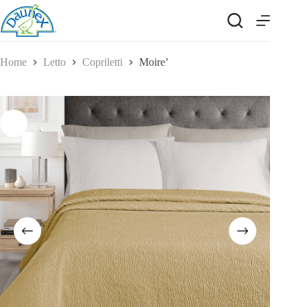
Salta
al
contenuto
Home
Letto
Copriletti
Moire’