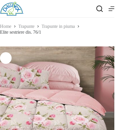
Salta
al
contenuto
Home
Trapunte
Trapunte in piuma
Elite sestriere dis. 76/1