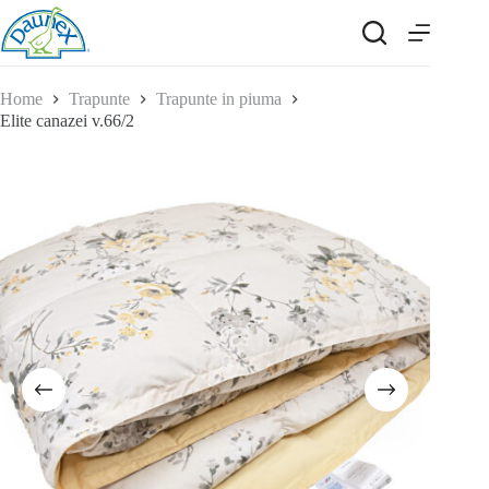
Salta
al
contenuto
Home
Trapunte
Trapunte in piuma
Elite canazei v.66/2