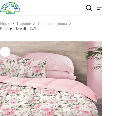
Salta
al
contenuto
Home
Trapunte
Trapunte in piuma
Elite sestriere dis. 74/1