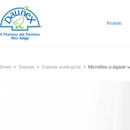
Salta
al
contenuto
Prodotti
Home
Trapunte
Trapunte anallergiche
Microfibra st.digitale 