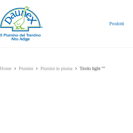
Salta
al
contenuto
Prodotti
Home
Piumini
Piumini in piuma
Tirolo light °°