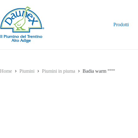
Salta
al
contenuto
Prodotti
Home
Piumini
Piumini in piuma
Badia warm °°°°