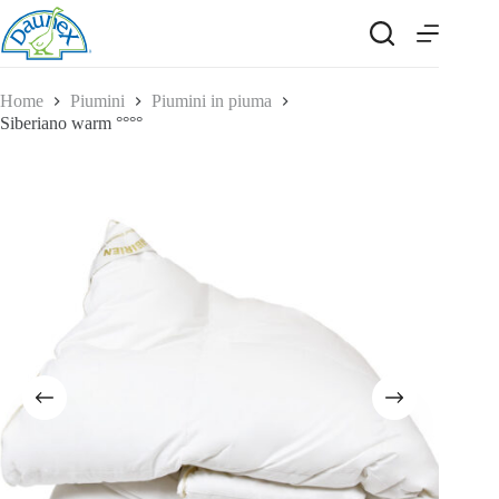
Salta
al
contenuto
Home
Piumini
Piumini in piuma
Siberiano warm °°°°