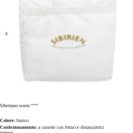
Siberiano warm °°°°
Colore:
bianco
Confezionamento:
a cassette con fettucce distanziatrici
interne