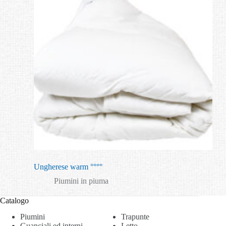
Ungherese warm °°°°
Piumini in piuma
Catalogo
Piumini
Trapunte
Guanciali ed interni
Letto