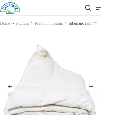
Salta
al
contenuto
Home
Piumini
Piumini in piuma
Siberiano light °°