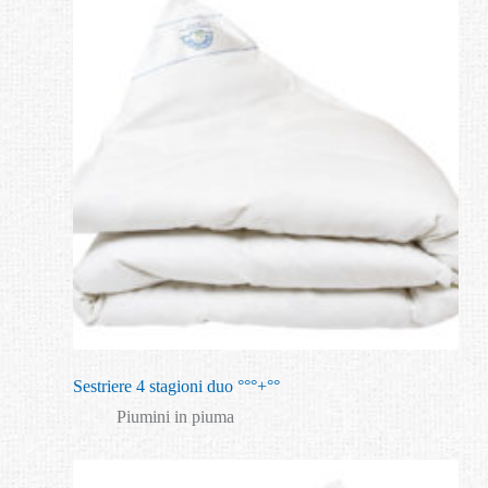
Sestriere 4 stagioni duo °°°+°°
Piumini in piuma