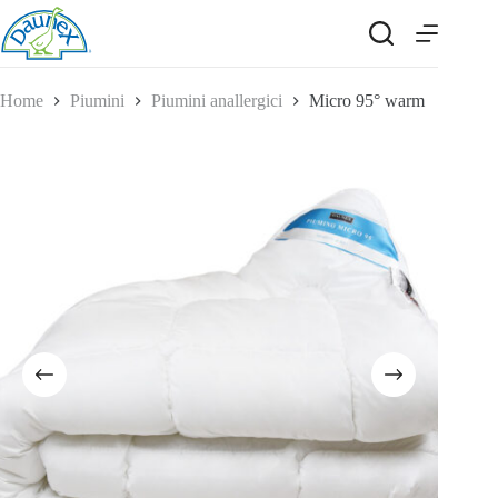
Salta
al
contenuto
Home
Piumini
Piumini anallergici
Micro 95° warm