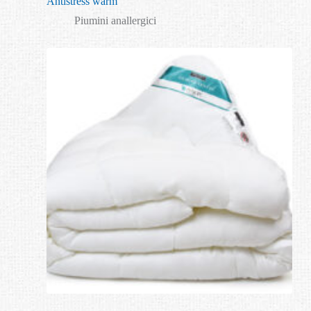
Antistress warm
Piumini anallergici