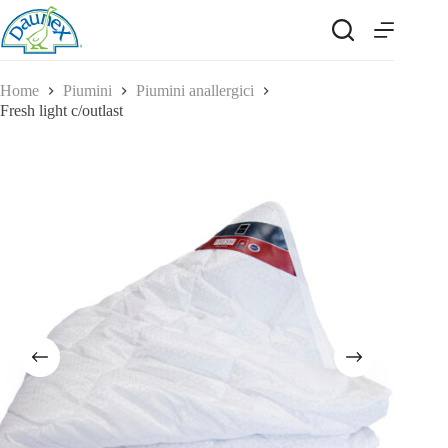
Salta
al
contenuto
Home
Piumini
Piumini anallergici
Fresh light c/outlast