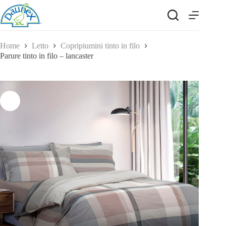
Salta
al
contenuto
Home
Letto
Copripiumini tinto in filo
Parure tinto in filo – lancaster