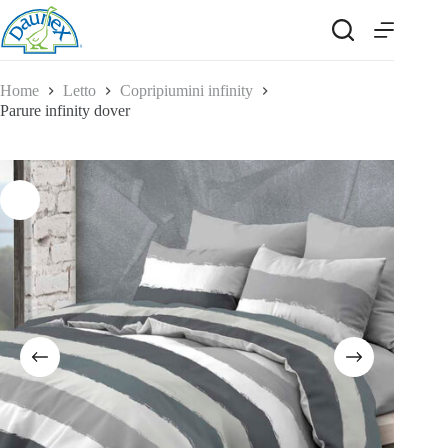
Salta
al
contenuto
Home
Letto
Copripiumini infinity
Parure infinity dover