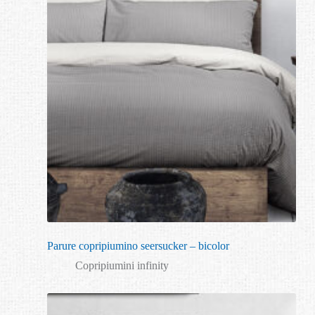
Parure copripiumino seersucker – bicolor
Copripiumini infinity