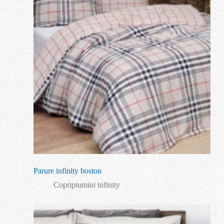
Parure infinity boston
Copripiumini infinity