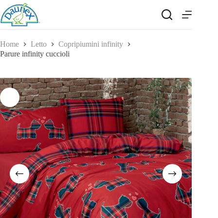
Salta
al
contenuto
Home
Letto
Copripiumini infinity
Parure infinity cuccioli