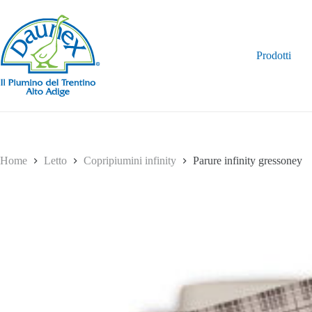
Salta
al
contenuto
Prodotti
Home
Letto
Copripiumini infinity
Parure infinity gressoney