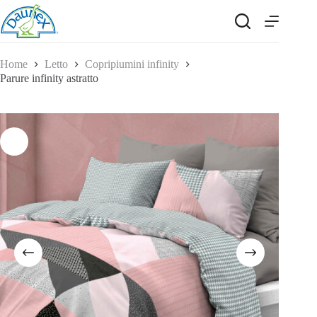
Salta
al
contenuto
Home
Letto
Copripiumini infinity
Parure infinity astratto