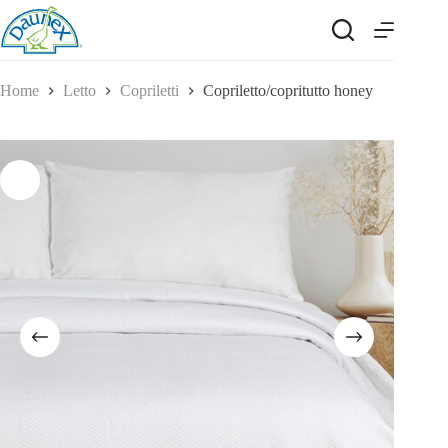
Salta
al
contenuto
Home
Letto
Copriletti
Copriletto/copritutto honey