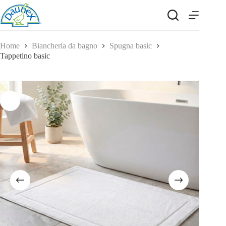
Salta
al
contenuto
Home
Biancheria da bagno
Spugna basic
Tappetino basic