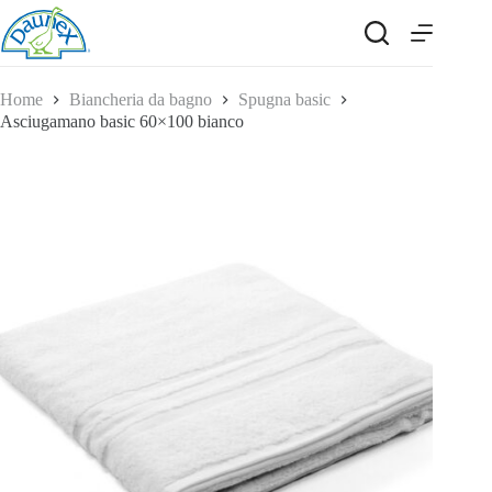
Salta
al
contenuto
Home
Biancheria da bagno
Spugna basic
Asciugamano basic 60×100 bianco