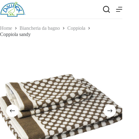
Salta
al
contenuto
Home
Biancheria da bagno
Coppiola
Coppiola sandy