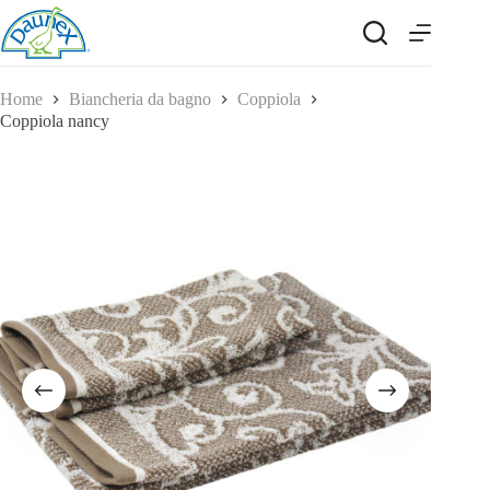
Salta
al
contenuto
Home
Biancheria da bagno
Coppiola
Coppiola nancy