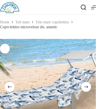
Salta
al
contenuto
Home
Teli mare
Telo mare coprilettino
Copri-lettino microvelour dis. antartic