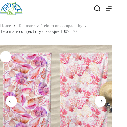
Salta
al
contenuto
Home
Teli mare
Telo mare compact dry
Telo mare compact dry dis.coque 100×170