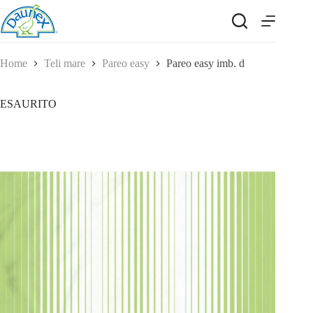
Salta
al
contenuto
Home
Teli mare
Pareo easy
Pareo easy imb. d
ESAURITO