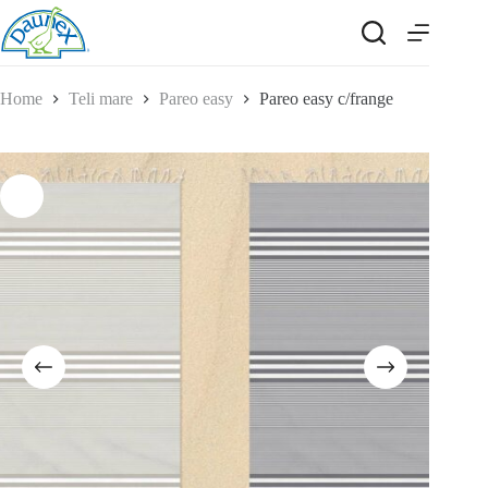
Salta
al
contenuto
Home
Teli mare
Pareo easy
Pareo easy c/frange