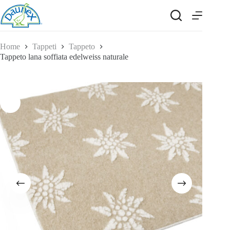
Salta
al
contenuto
Home
Tappeti
Tappeto
Tappeto lana soffiata edelweiss naturale