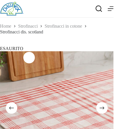
Salta
al
contenuto
Home
Strofinacci
Strofinacci in cotone
Strofinacci dis. scotland
ESAURITO