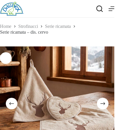
Salta
al
contenuto
Home
Strofinacci
Serie ricamata
Serie ricamata – dis. cervo