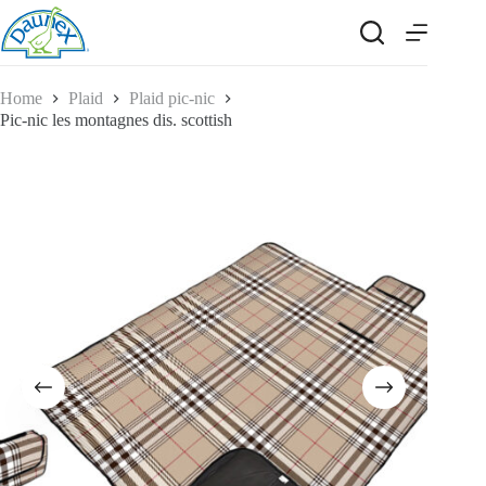
Salta
al
contenuto
Home
Plaid
Plaid pic-nic
Pic-nic les montagnes dis. scottish