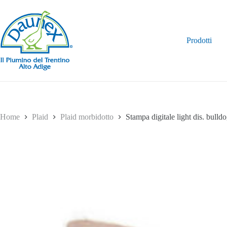
Salta
al
contenuto
Prodotti
Home
Plaid
Plaid morbidotto
Stampa digitale light dis. bulld